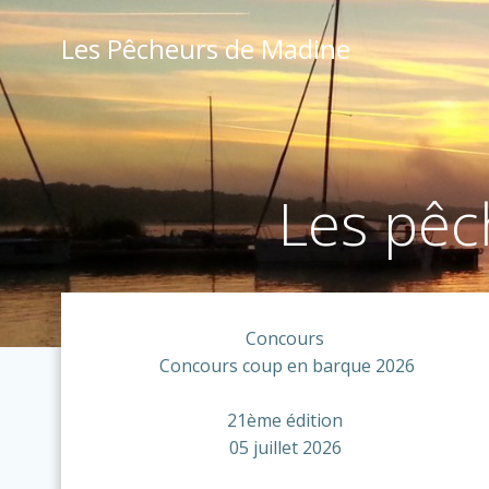
Aller
au
Les Pêcheurs de Madine
contenu
Les pêc
Concours
Concours coup en barque 2026
21ème édition
05 juillet 2026